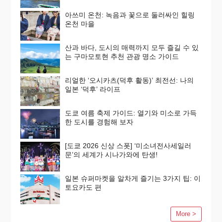
아쓰미 온천: 녹음과 꽃으로 둘러싸인 힐링
온천 마을
산과 바다, 도시의 매력까지 모두 즐길 수 있
는 구마모토현 추천 관광 명소 가이드
리얼한 ‘오시카츠(덕후 활동)’ 최전선: 나의
일본 ‘덕후’ 라이프
도쿄 여름 축제 가이드: 열기와 미소로 가득
한 도시를 경험해 보자
[도쿄 2026 신상 스폿] ‘미소녀전사세일러
문’의 세계가 시나가와에 탄생!
일본 슈퍼마켓을 알차게 즐기는 3가지 팁: 이
토요카도 편
More >