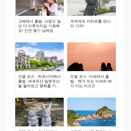
고베에서 출발. 사랑도 일
게게게의 키타로를 만나
도 다 이루어지길 기원해
러 가자!
요! 인연 맺기 삼매경 여
행
모델 코스 : 히로시마에서
모델 코스 :이세에서 출
출발. 세계유산·일본유산
발 해가 뜨는 이세와 해
을 둘러보고 평화를 기원
가 지는 이즈모
하는 여행