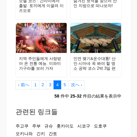
모델 코스 : 간사이에서
숨겨진 보석을 찾으러 산
출발. 토끼에게 이끌려 이
인 지방으로 떠나보자!
즈모로
지역 주민들에게 사랑받
인연 맺기&운수대통! 산
아 온 전통 예능. 이와미
인·시마네 꼭 봐야 할 명
가구라를 보러 가자
소 공략 코스 2박 3일 편
‹ 前へ
1
2
3
4
5
次へ ›
58
件中
25-32
件目の結果を表示中
관련된 링크들
주고쿠
주부
규슈
홋카이도
시코구
도호쿠
오키나와
긴키
간토