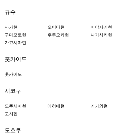
규슈
사가현
오이타현
미야자키현
구마모토현
후쿠오카현
나가사키현
가고시마현
홋카이도
홋카이도
시코구
도쿠시마현
에히메현
가가와현
고치현
도호쿠