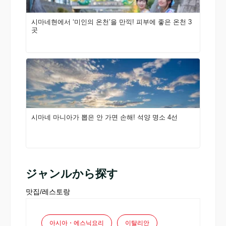
시마네현에서 ‘미인의 온천’을 만끽! 피부에 좋은 온천 3
곳
시마네 마니아가 뽑은 안 가면 손해! 석양 명소 4선
ジャンルから探す
맛집/레스토랑
아시아・에스닉요리
이탈리안