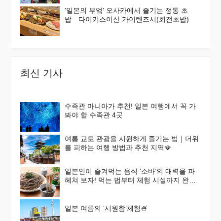
'일본의 부엌' 오사카에서 즐기는 정통 초
밥 다이키스이산 가이텐즈시(회전초밥)
최신 기사
수족관 마니아가 추천! 일본 여행에서 꼭 가
봐야 할 수족관 4곳
여름 교토 관광을 시원하게 즐기는 법｜더위
를 피하는 여행 방법과 추천 지역🪭
일본인이 즐겨먹는 음식 ‘소바’의 매력을 파
헤쳐 보자! 먹는 법부터 체험 시설까지 완벽
가이드
일본 여름의 ‘시원함’체험🍧