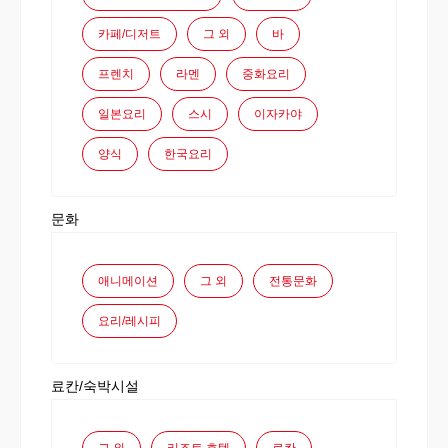
카페/디저트
그 외
바
프렌치
라멘
중화요리
일본요리
스시
이자카야
양식
한국요리
문화
애니메이션
그 외
전통문화
요리/레시피
료칸/숙박시설