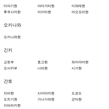
미야기현
야마가타현
이와테현
후쿠시마현
아키타현
아오모리현
오키나와
오키나와현
긴키
교토부
효고현
와카야마현
오사카부
나라현
시가현
간토
지바현
사이타마현
도쿄도
도치기현
가나가와현
군마현
이바라키현