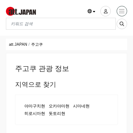
Translations title cont
*
att.JAPAN
주고쿠
주고쿠 관광 정보
지역으로 찾기
야마구치현
오카야마현
시마네현
히로시마현
돗토리현