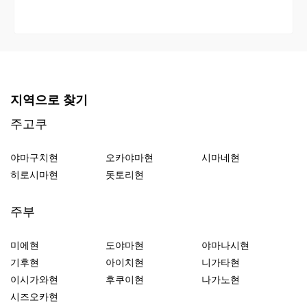
지역으로 찾기
주고쿠
야마구치현
오카야마현
시마네현
히로시마현
돗토리현
주부
미에현
도야마현
야마나시현
기후현
아이치현
니가타현
이시가와현
후쿠이현
나가노현
시즈오카현