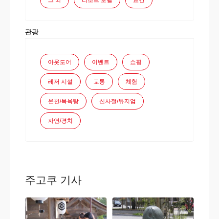
그 외
리조트 호텔
료칸
관광
아웃도어
이벤트
쇼핑
레저 시설
교통
체험
온천/목욕탕
신사절/뮤지엄
자연/경치
주고쿠 기사