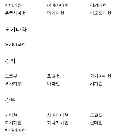
미야기현
야마가타현
이와테현
후쿠시마현
아키타현
아오모리현
오키나와
오키나와현
긴키
교토부
효고현
와카야마현
오사카부
나라현
시가현
간토
지바현
사이타마현
도쿄도
도치기현
가나가와현
군마현
이바라키현