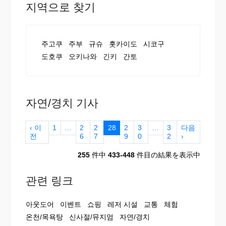
지역으로 찾기
주고쿠
주부
규슈
홋카이도
시코구
도호쿠
오키나와
긴키
간토
자연/경치 기사
‹ 이
1
…
2
2
28
2
3
…
3
다음
전
6
7
9
0
2
›
255
件中
433-448
件目の結果を表示中
관련 링크
아웃도어
이벤트
쇼핑
레저 시설
교통
체험
온천/목욕탕
신사절/뮤지엄
자연/경치