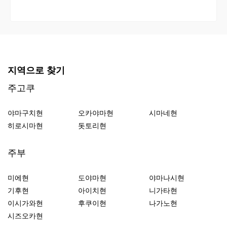
지역으로 찾기
주고쿠
야마구치현
오카야마현
시마네현
히로시마현
돗토리현
주부
미에현
도야마현
야마나시현
기후현
아이치현
니가타현
이시가와현
후쿠이현
나가노현
시즈오카현