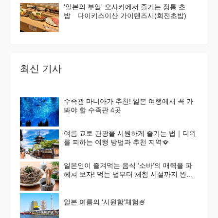
'일본의 부엌' 오사카에서 즐기는 정통 초
밥 다이키스이산 가이텐즈시(회전초밥)
최신 기사
수족관 마니아가 추천! 일본 여행에서 꼭 가
봐야 할 수족관 4곳
여름 교토 관광을 시원하게 즐기는 법｜더위
를 피하는 여행 방법과 추천 지역🪭
일본인이 즐겨먹는 음식 ‘소바’의 매력을 파
헤쳐 보자! 먹는 법부터 체험 시설까지 완벽
가이드
일본 여름의 ‘시원함’체험🍧