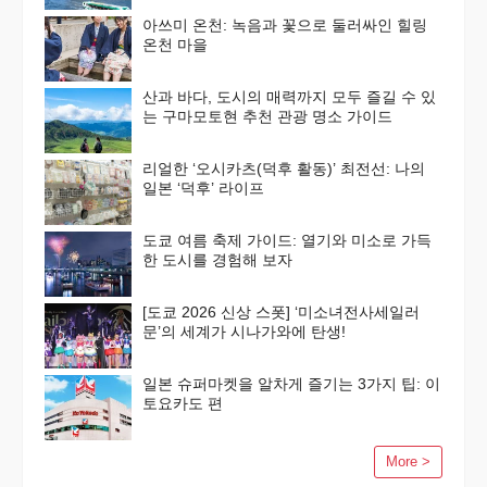
아쓰미 온천: 녹음과 꽃으로 둘러싸인 힐링
온천 마을
산과 바다, 도시의 매력까지 모두 즐길 수 있
는 구마모토현 추천 관광 명소 가이드
리얼한 ‘오시카츠(덕후 활동)’ 최전선: 나의
일본 ‘덕후’ 라이프
도쿄 여름 축제 가이드: 열기와 미소로 가득
한 도시를 경험해 보자
[도쿄 2026 신상 스폿] ‘미소녀전사세일러
문’의 세계가 시나가와에 탄생!
일본 슈퍼마켓을 알차게 즐기는 3가지 팁: 이
토요카도 편
More >