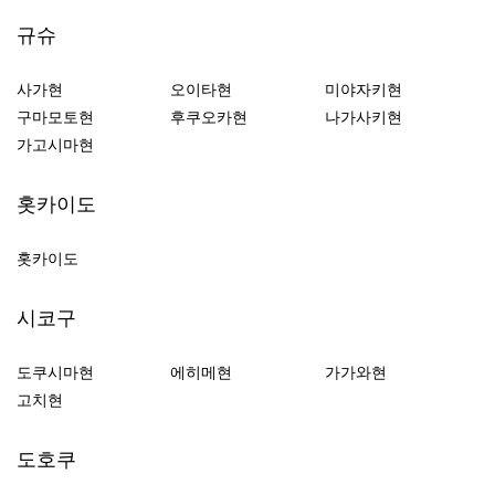
규슈
사가현
오이타현
미야자키현
구마모토현
후쿠오카현
나가사키현
가고시마현
홋카이도
홋카이도
시코구
도쿠시마현
에히메현
가가와현
고치현
도호쿠