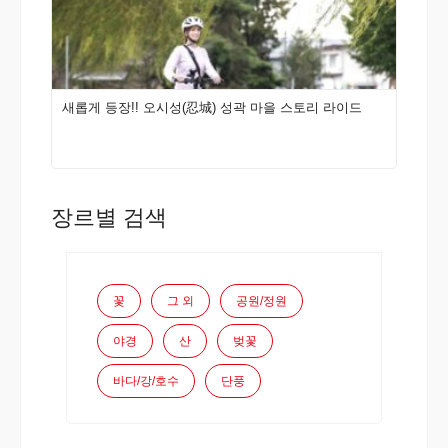
새롭게 등장!! 오시성(忍城) 성곽 마을 스토리 라이드
장르별 검색
꽃
그 외
공원/정원
야경
산
벚꽃
바다/강/호수
단풍