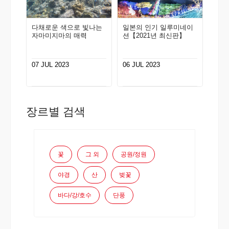
다채로운 색으로 빛나는
일본의 인기 일루미네이
자마미지마의 매력
션【2021년 최신판】
07 JUL 2023
06 JUL 2023
장르별 검색
꽃
그 외
공원/정원
야경
산
벚꽃
바다/강/호수
단풍