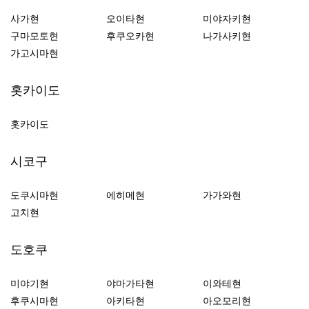
사가현
오이타현
미야자키현
구마모토현
후쿠오카현
나가사키현
가고시마현
홋카이도
홋카이도
시코구
도쿠시마현
에히메현
가가와현
고치현
도호쿠
미야기현
야마가타현
이와테현
후쿠시마현
아키타현
아오모리현