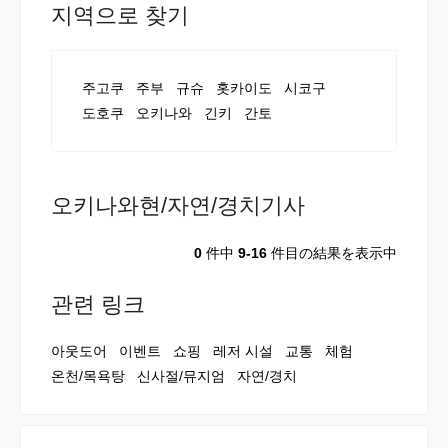
지역으로 찾기
주고쿠
주부
규슈
홋카이도
시코구
도호쿠
오키나와
긴키
간토
오키나와현/자연/경치기사
0
件中
9-16
件目の結果を表示中
관련 링크
아웃도어
이벤트
쇼핑
레저 시설
교통
체험
온천/목욕탕
신사절/뮤지엄
자연/경치