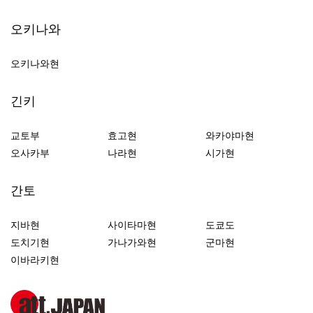
오키나와
오키나와현
긴키
교토부
효고현
와카야마현
오사카부
나라현
시가현
간토
지바현
사이타마현
도쿄도
도치기현
가나가와현
군마현
이바라키현