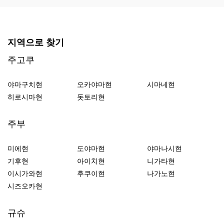
지역으로 찾기
주고쿠
야마구치현
오카야마현
시마네현
히로시마현
돗토리현
주부
미에현
도야마현
야마나시현
기후현
아이치현
니가타현
이시가와현
후쿠이현
나가노현
시즈오카현
규슈