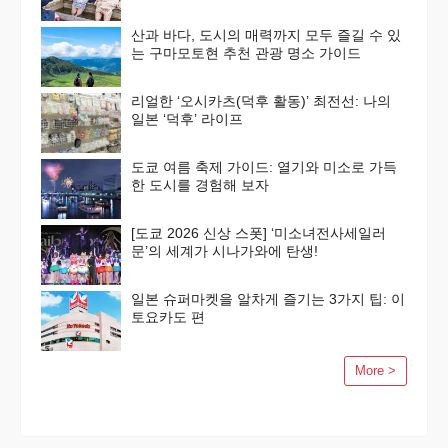
산과 바다, 도시의 매력까지 모두 즐길 수 있
는 구마모토현 추천 관광 명소 가이드
리얼한 ‘오시카츠(덕후 활동)’ 최전선: 나의
일본 ‘덕후’ 라이프
도쿄 여름 축제 가이드: 열기와 미소로 가득
한 도시를 경험해 보자
[도쿄 2026 신상 스폿] ‘미소녀전사세일러
문’의 세계가 시나가와에 탄생!
일본 슈퍼마켓을 알차게 즐기는 3가지 팁: 이
토요카도 편
More >