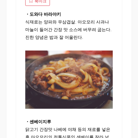
북마크
・도와다 바라야키
식재료는 양파와 우삼겹살. 아오모리 사과나
마늘이 들어간 간장 맛 소스에 버무려 굽는다.
진한 양념은 밥과 잘 어울린다.
・센베이지루
닭고기 간장맛 나베에 야채 등의 재료를 넣은
후 아오모리의 전통식품인 센베이를 잘라 넣