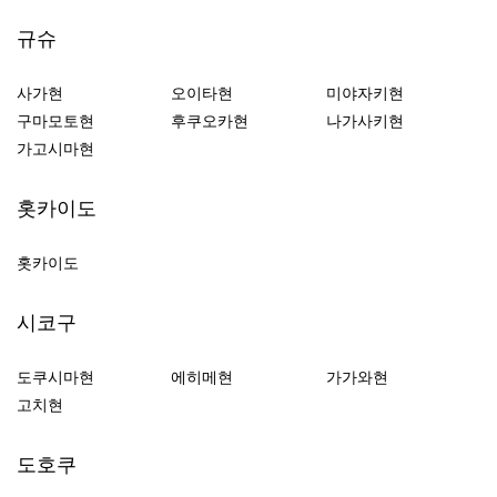
규슈
사가현
오이타현
미야자키현
구마모토현
후쿠오카현
나가사키현
가고시마현
홋카이도
홋카이도
시코구
도쿠시마현
에히메현
가가와현
고치현
도호쿠