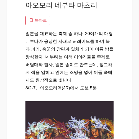
아오모리 네부타 마츠리
북마크
일본을 대표하는 축제 중 하나. 20여개의 대형
네부타가 웅장한 자태로 퍼레이드를 하며 북
과 피리, 춤꾼의 장단과 일체가 되어 여름 밤을
장식한다. 네부타는 여러 이야기들을 주제로
버팀대와 철사, 일본 종이로 만드는데, 정교하
게 색을 입히고 안에는 조명을 넣어 어둠 속에
서도 환상적으로 빛난다.
8/2-7、아오모리역(JR)에서 도보 5분