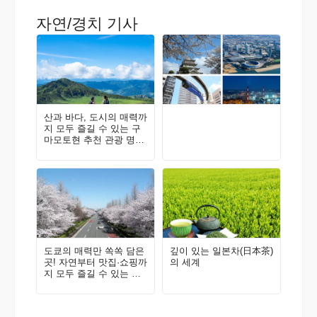
자연/경치 기사
산과 바다, 도시의 매력까
지 모두 즐길 수 있는 구
마모토현 추천 관광 명소
가이드
도쿄의 매력만 쏙쏙 담은
깊이 있는 일본차(日本茶)
곳! 자연부터 맛집·쇼핑까
의 세계
지 모두 즐길 수 있는 구
니타치·다치카와에 와보
지 않을래요? 현지인이
추천하는 지역 가이드