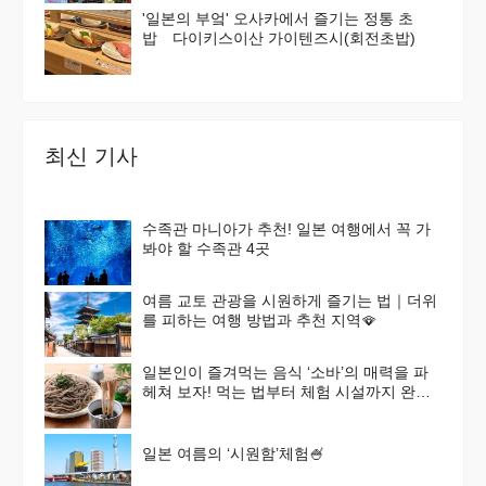
'일본의 부엌' 오사카에서 즐기는 정통 초
밥 다이키스이산 가이텐즈시(회전초밥)
최신 기사
수족관 마니아가 추천! 일본 여행에서 꼭 가
봐야 할 수족관 4곳
여름 교토 관광을 시원하게 즐기는 법｜더위
를 피하는 여행 방법과 추천 지역🪭
일본인이 즐겨먹는 음식 ‘소바’의 매력을 파
헤쳐 보자! 먹는 법부터 체험 시설까지 완벽
가이드
일본 여름의 ‘시원함’체험🍧