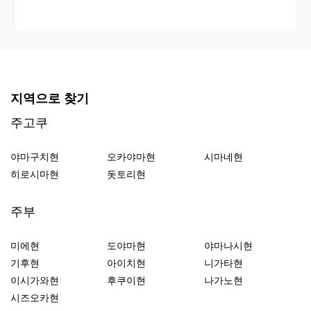
지역으로 찾기
주고쿠
야마구치현
오카야마현
시마네현
히로시마현
돗토리현
주부
미에현
도야마현
야마나시현
기후현
아이치현
니가타현
이시가와현
후쿠이현
나가노현
시즈오카현