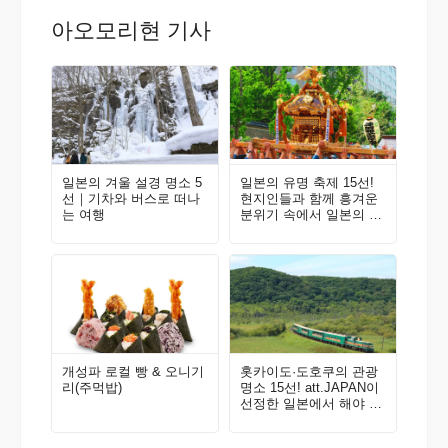
아오모리현 기사
일본의 겨울 설경 명소 5
일본의 유명 축제 15선!
선｜기차와 버스로 떠나
현지인들과 함께 흥겨운
는 여행
분위기 속에서 일본의 전
통을 체험해 보자!
개성파 로컬 빵 & 오니기
홋카이도·도호쿠의 관광
리(주먹밥)
명소 15선! att.JAPAN이
선정한 일본에서 해야 할
것 100선 Vol. 1