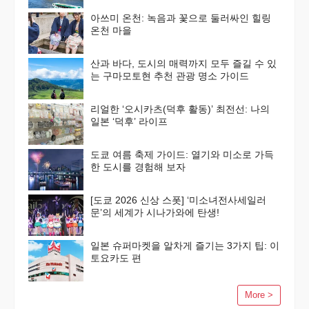
아쓰미 온천: 녹음과 꽃으로 둘러싸인 힐링
온천 마을
산과 바다, 도시의 매력까지 모두 즐길 수 있
는 구마모토현 추천 관광 명소 가이드
리얼한 ‘오시카츠(덕후 활동)’ 최전선: 나의
일본 ‘덕후’ 라이프
도쿄 여름 축제 가이드: 열기와 미소로 가득
한 도시를 경험해 보자
[도쿄 2026 신상 스폿] ‘미소녀전사세일러
문’의 세계가 시나가와에 탄생!
일본 슈퍼마켓을 알차게 즐기는 3가지 팁: 이
토요카도 편
More >