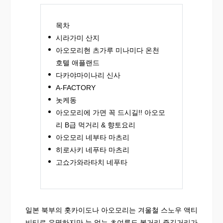
목차
시라가미 산지
아오모리현 츠가루 미나미다 온천
호텔 애플랜드
다카야마이나리 신사
A-FACTORY
놋케동
아오모리에 가면 꼭 드시길!! 아오모
리 B급 먹거리 & 향토요리
아오모리 네부타 마츠리
히로사키 네푸타 마츠리
고쇼가와라타치 네푸타
일본 북부의 홋카이도나 아오모리는 겨울철 스노우 액티
비티로 유명하지만 눈 없는 초여름도 볼거리 즐길거리가