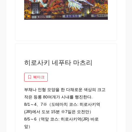
히로사키 네푸타 마츠리
북마크
부채나 인형 모양을 한 다채로운 색상의 크고
작은 등롱 80여개가 시내를 행진한다.
8/1～4、7※（도테마치 코스: 히로사키역
(JR)에서 도보 15분 ※7일은 오전만）
8/5～6（역앞 코스: 히로사키역(JR) 바로
앞）