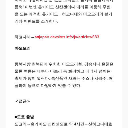
듬뿍! 이번엔 홋카이도 신칸센이나 페리를 이용해 주변
을 도는 쾌적한 홋카이도・하코다테와 아오모리의 볼거
리와 이벤트를 소개한다.
하코다테
→
attjapan.devsites.info/ja/articles/683
아오모리
동북지방 최북단에 위치한 아오모리현. 경승지나 온천은
물론 여름은 네부타 마츠리 등 화려하고 에너지 넘치는
축제가 많이 열린다. 특산품인 사과는 주스나 사과주, 애
플파이 등으로 다양하게 맛볼 수 있다.
＜접근＞
■
도쿄 출발
도쿄역→홋카이도 신칸센으로 약 4시간→신하코다테호