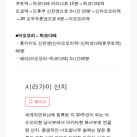
쿠토역→하코다테 라이너로 15분→하코다테역
도쿄역→도후쿠 신칸센으로 3시간 10분→신아오모리역
→JR 오우우혼센으로 6분→아오모리역
■
아오모리
↔
하코다테
・홋카이도 신칸센(신아오모리역~신하코다테호쿠토역)
60분
・페리(아오모리~하코다테) 3시간40분
시라가미 산지
북마크
세계자연유산에 등록된 지 30주년이 되는 아
오모리현 남서부에서 아키타현 북서부로 연결
된 산지. 원생적인 너도밤나무 숲에는 많은 종