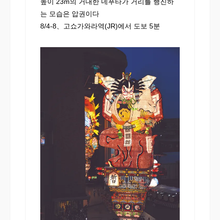
높이 23m의 거대한 네푸타가 거리를 행진하
는 모습은 압권이다
8/4-8、고쇼가와라역(JR)에서 도보 5분