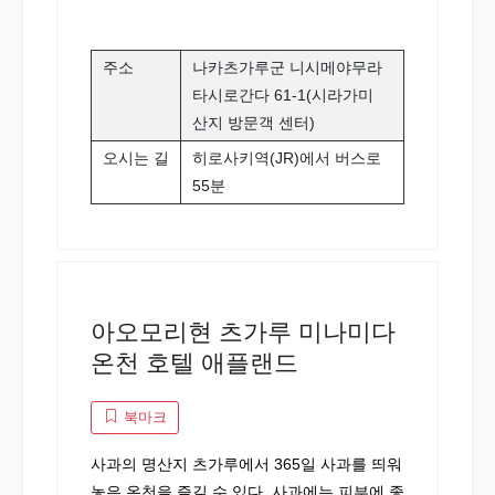
주소
나카츠가루군 니시메야무라
타시로간다 61-1(시라가미
산지 방문객 센터)
오시는 길
히로사키역(JR)에서 버스로
55분
아오모리현 츠가루 미나미다
온천 호텔 애플랜드
북마크
사과의 명산지 츠가루에서 365일 사과를 띄워
놓은 온천을 즐길 수 있다. 사과에는 피부에 좋