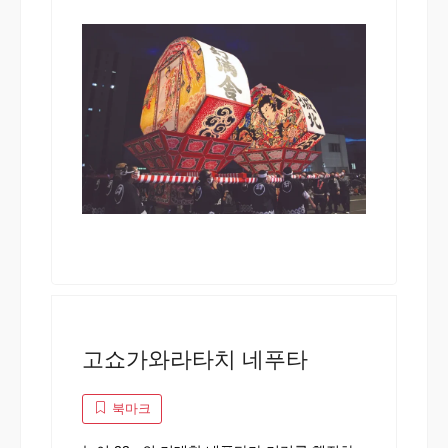
고쇼가와라타치 네푸타
북마크