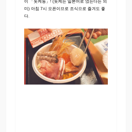
이 「놋케동」! (놋케는 일본어로 얹는다는 의
미) 아침 7시 오픈이므로 조식으로 즐겨도 좋
다.