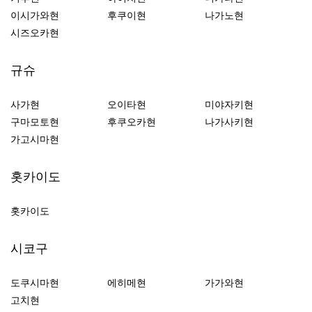
이시가와현
후쿠이현
나가노현
시즈오카현
규슈
사가현
오이타현
미야자키현
구마모토현
후쿠오카현
나가사키현
가고시마현
홋카이도
홋카이도
시코구
도쿠시마현
에히메현
가가와현
고치현