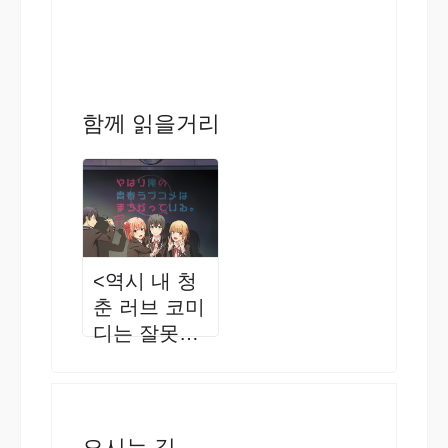
함께 읽을거리
<역시 내 청
춘 러브 코미
디는 잘못됐
다>의 무대,
지바시에 가
자!
오시는 길