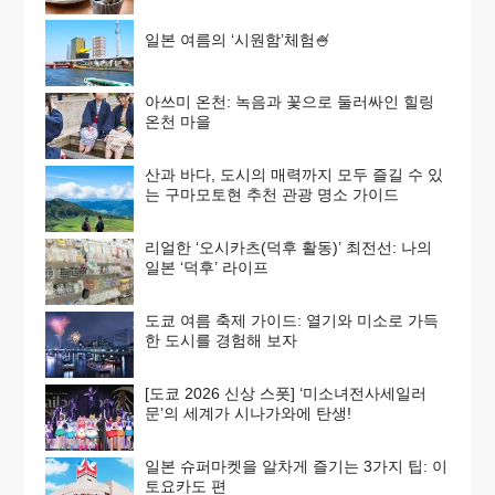
일본 여름의 ‘시원함’체험🍧
아쓰미 온천: 녹음과 꽃으로 둘러싸인 힐링
온천 마을
산과 바다, 도시의 매력까지 모두 즐길 수 있
는 구마모토현 추천 관광 명소 가이드
리얼한 ‘오시카츠(덕후 활동)’ 최전선: 나의
일본 ‘덕후’ 라이프
도쿄 여름 축제 가이드: 열기와 미소로 가득
한 도시를 경험해 보자
[도쿄 2026 신상 스폿] ‘미소녀전사세일러
문’의 세계가 시나가와에 탄생!
일본 슈퍼마켓을 알차게 즐기는 3가지 팁: 이
토요카도 편