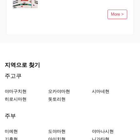
More >
지역으로 찾기
주고쿠
야마구치현
오카야마현
시마네현
히로시마현
돗토리현
주부
미에현
도야마현
야마나시현
기후현
아이치현
니가타현