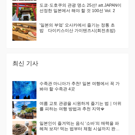
도쿄·도호쿠의 관광 명소 25선! att.JAPAN이
선정한 일본에서 해야 할 것 100선 Vol. 2
'일본의 부엌' 오사카에서 즐기는 정통 초
밥 다이키스이산 가이텐즈시(회전초밥)
최신 기사
수족관 마니아가 추천! 일본 여행에서 꼭 가
봐야 할 수족관 4곳
여름 교토 관광을 시원하게 즐기는 법｜더위
를 피하는 여행 방법과 추천 지역🪭
일본인이 즐겨먹는 음식 ‘소바’의 매력을 파
헤쳐 보자! 먹는 법부터 체험 시설까지 완벽
가이드