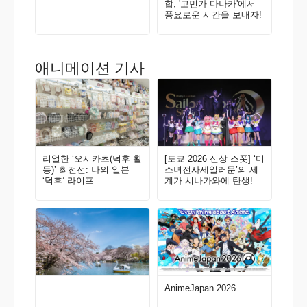
합, '고민가 다나카'에서
풍요로운 시간을 보내자!
애니메이션 기사
리얼한 ‘오시카츠(덕후 활
[도쿄 2026 신상 스폿] ‘미
동)’ 최전선: 나의 일본
소녀전사세일러문’의 세
‘덕후’ 라이프
계가 시나가와에 탄생!
AnimeJapan 2026