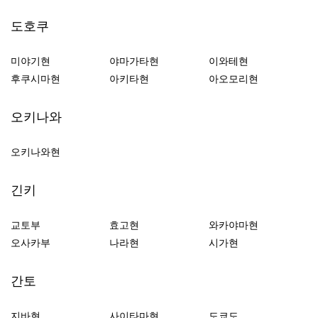
도호쿠
미야기현
야마가타현
이와테현
후쿠시마현
아키타현
아오모리현
오키나와
오키나와현
긴키
교토부
효고현
와카야마현
오사카부
나라현
시가현
간토
지바현
사이타마현
도쿄도