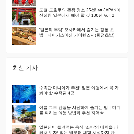
도쿄·도호쿠의 관광 명소 25선! att.JAPAN이
선정한 일본에서 해야 할 것 100선 Vol. 2
'일본의 부엌' 오사카에서 즐기는 정통 초
밥 다이키스이산 가이텐즈시(회전초밥)
최신 기사
수족관 마니아가 추천! 일본 여행에서 꼭 가
봐야 할 수족관 4곳
여름 교토 관광을 시원하게 즐기는 법｜더위
를 피하는 여행 방법과 추천 지역🪭
일본인이 즐겨먹는 음식 ‘소바’의 매력을 파
헤쳐 보자! 먹는 법부터 체험 시설까지 완벽