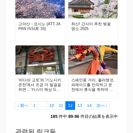
고야산・요시노 (ATT.JA
최신! 간사이 추천 벚꽃
PAN ISSUE 33)
명소 2025
'바다의 교토'와 '기노사키
스페인풍 거리, 플라멩코,
온천'에서 조금 더 발걸음
퍼레이드를 만끽하고 온
하면... '카스미 해상 GEO
천에서 휴식을 취하며 재
TAXI'로 자연의 신비를
충전하자!
가까이서 체험!
‹ 前へ
1
…
10
11
12
13
14
次へ ›
185
件中
89-96
件目の結果を表示中
관련된 링크들