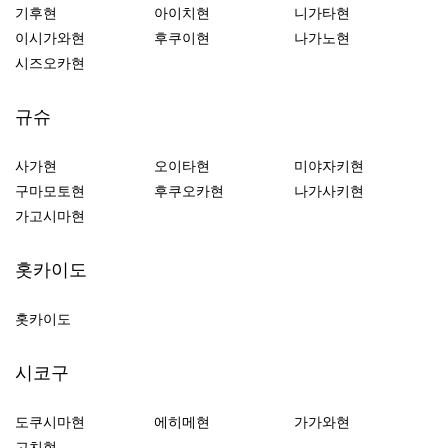
기후현
아이치현
니가타현
이시가와현
후쿠이현
나가노현
시즈오카현
규슈
사가현
오이타현
미야자키현
구마모토현
후쿠오카현
나가사키현
가고시마현
홋카이도
홋카이도
시코구
도쿠시마현
에히메현
가가와현
고치현