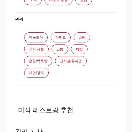
그 외
리조트 호텔
료칸
관광
아웃도어
이벤트
쇼핑
레저 시설
교통
체험
온천/목욕탕
신사절/뮤지엄
자연/경치
미식 레스토랑 추천
긴키 기사