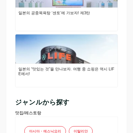
일본의 공중목욕탕 ‘센토’에 가보자! 제3탄
일본의 “맛있는 것”을 만나보자. 여행 중 쇼핑은 역시 LIF
E에서!
ジャンルから探す
맛집/레스토랑
아시아・에스닉요리
이탈리안