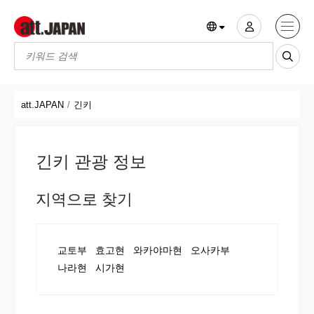
Translations title cont
*
att.JAPAN
긴키
긴키 관광 정보
지역으로 찾기
교토부
효고현
와카야마현
오사카부
나라현
시가현