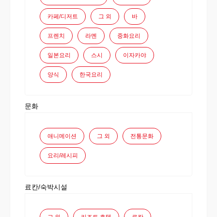
카페/디저트
그 외
바
프렌치
라멘
중화요리
일본요리
스시
이자카야
양식
한국요리
문화
애니메이션
그 외
전통문화
요리/레시피
료칸/숙박시설