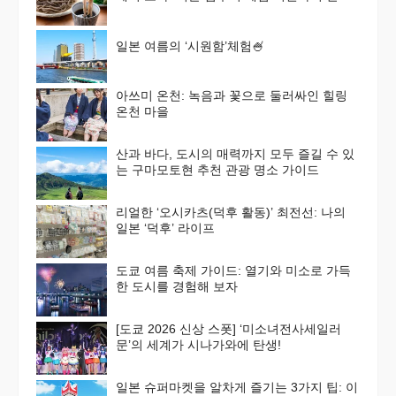
가이드
일본 여름의 ‘시원함’체험🍧
아쓰미 온천: 녹음과 꽃으로 둘러싸인 힐링
온천 마을
산과 바다, 도시의 매력까지 모두 즐길 수 있
는 구마모토현 추천 관광 명소 가이드
리얼한 ‘오시카츠(덕후 활동)’ 최전선: 나의
일본 ‘덕후’ 라이프
도쿄 여름 축제 가이드: 열기와 미소로 가득
한 도시를 경험해 보자
[도쿄 2026 신상 스폿] ‘미소녀전사세일러
문’의 세계가 시나가와에 탄생!
일본 슈퍼마켓을 알차게 즐기는 3가지 팁: 이