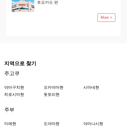
토요카도 편
More >
지역으로 찾기
주고쿠
야마구치현
오카야마현
시마네현
히로시마현
돗토리현
주부
미에현
도야마현
야마나시현