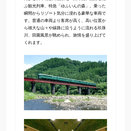
ぶ観光列車、特急「ゆふいんの森」。乗った
瞬間からリゾート気分に浸れる豪華な車両で
す。普通の車両より客席が高く、高い位置か
ら雄大な山々や線路に沿うように流れる玖珠
川、田園風景が眺められ、旅情を盛り上げて
くれます。