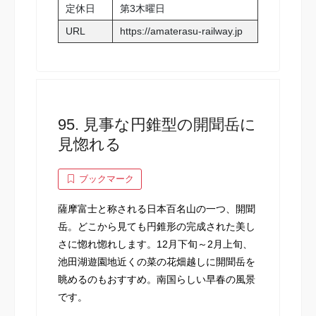
定休日
第3木曜日
URL
https://amaterasu-railway.jp
95. 見事な円錐型の開聞岳に
見惚れる
ブックマーク
薩摩富士と称される日本百名山の一つ、開聞
岳。どこから見ても円錐形の完成された美し
さに惚れ惚れします。12月下旬～2月上旬、
池田湖遊園地近くの菜の花畑越しに開聞岳を
眺めるのもおすすめ。南国らしい早春の風景
です。