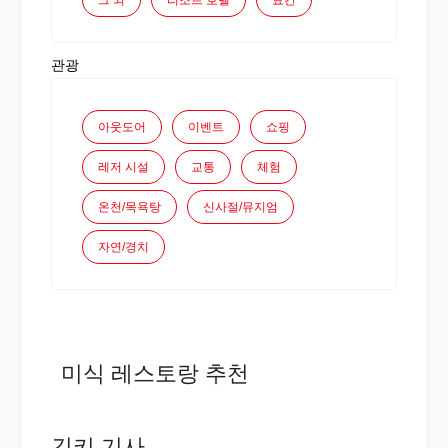
그 외
리조트 호텔
료칸
관광
아웃도어
이벤트
쇼핑
레저 시설
교통
체험
온천/목욕탕
신사절/뮤지엄
자연/경치
미식 레스토랑 추천
긴키 기사