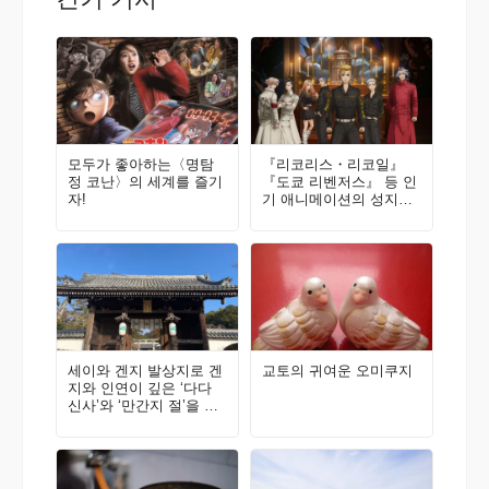
모두가 좋아하는〈명탐
『리코리스・리코일』
정 코난〉의 세계를 즐기
『도쿄 리벤저스』 등 인
자!
기 애니메이션의 성지를
소개! ANIME PLACE202
3
세이와 겐지 발상지로 겐
교토의 귀여운 오미쿠지
지와 인연이 깊은 ‘다다
신사’와 ‘만간지 절’을 둘
러보며 승운을 기원해 보
자!