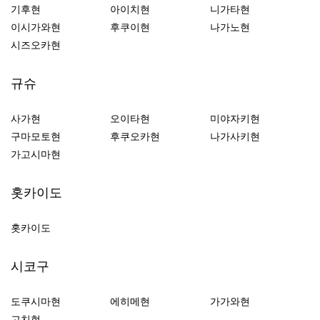
기후현
아이치현
니가타현
이시가와현
후쿠이현
나가노현
시즈오카현
규슈
사가현
오이타현
미야자키현
구마모토현
후쿠오카현
나가사키현
가고시마현
홋카이도
홋카이도
시코구
도쿠시마현
에히메현
가가와현
고치현