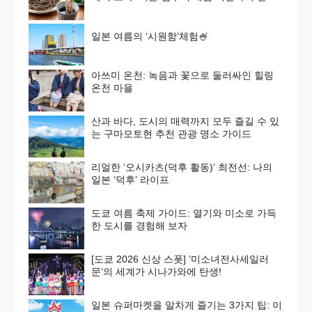
가이드
일본 여름의 ‘시원함’체험🍧
아쓰미 온천: 녹음과 꽃으로 둘러싸인 힐링
온천 마을
산과 바다, 도시의 매력까지 모두 즐길 수 있
는 구마모토현 추천 관광 명소 가이드
리얼한 ‘오시카츠(덕후 활동)’ 최전선: 나의
일본 ‘덕후’ 라이프
도쿄 여름 축제 가이드: 열기와 미소로 가득
한 도시를 경험해 보자
[도쿄 2026 신상 스폿] ‘미소녀전사세일러
문’의 세계가 시나가와에 탄생!
일본 슈퍼마켓을 알차게 즐기는 3가지 팁: 이