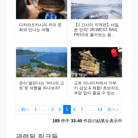
다카라즈카시의 커피 문
【1.간사이 지역편】서일
화와 만나는 여행
본 만끽! JR-WEST RAIL
PASS로 돌아보는 절경&
체험 [2022-23 최신판]
운이 열린다는 “바다의 교
교토 미나미자에서 가부
토”로 여행을 떠나보자!
키 감상 & 체험! 초보자도
부담 없이 즐길 수 있는 'J
ourney into KABUKI ～A
ppreciation and Experien
ce～/ 가부키로의 초대 -
‹ 前へ
1
…
3
4
5
6
7
…
14
次へ ›
～감상과 체험-～' 리포트
185
件中
33-40
件目の結果を表示中
관련된 링크들