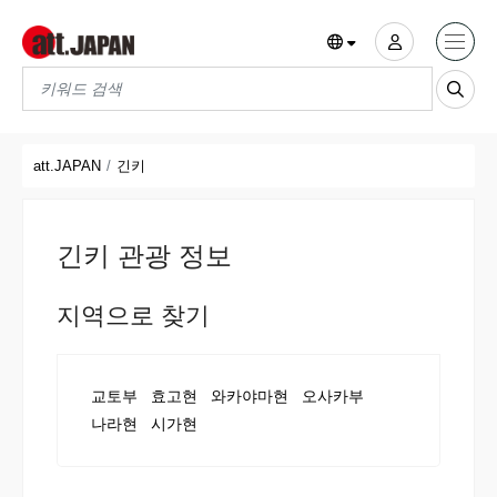
Translations title cont
*
att.JAPAN
긴키
긴키 관광 정보
지역으로 찾기
교토부
효고현
와카야마현
오사카부
나라현
시가현