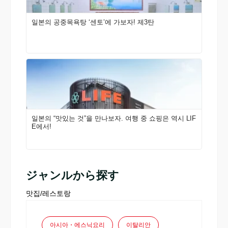
일본의 공중목욕탕 ‘센토’에 가보자! 제3탄
일본의 “맛있는 것”을 만나보자. 여행 중 쇼핑은 역시 LIF
E에서!
ジャンルから探す
맛집/레스토랑
아시아・에스닉요리
이탈리안