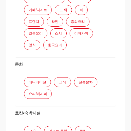
카페/디저트
그 외
바
프렌치
라멘
중화요리
일본요리
스시
이자카야
양식
한국요리
문화
애니메이션
그 외
전통문화
요리/레시피
료칸/숙박시설