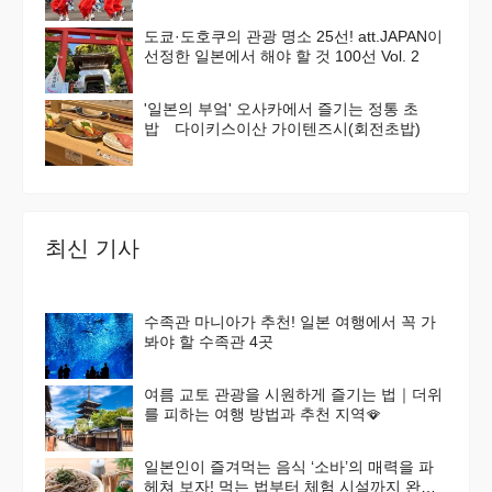
도쿄·도호쿠의 관광 명소 25선! att.JAPAN이
선정한 일본에서 해야 할 것 100선 Vol. 2
'일본의 부엌' 오사카에서 즐기는 정통 초
밥 다이키스이산 가이텐즈시(회전초밥)
최신 기사
수족관 마니아가 추천! 일본 여행에서 꼭 가
봐야 할 수족관 4곳
여름 교토 관광을 시원하게 즐기는 법｜더위
를 피하는 여행 방법과 추천 지역🪭
일본인이 즐겨먹는 음식 ‘소바’의 매력을 파
헤쳐 보자! 먹는 법부터 체험 시설까지 완벽