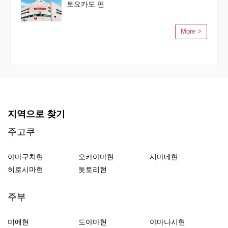
토요카도 편
More >
지역으로 찾기
주고쿠
야마구치현
오카야마현
시마네현
히로시마현
돗토리현
주부
미에현
도야마현
야마나시현