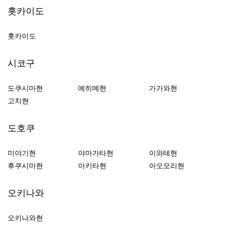
홋카이도
홋카이도
시코구
도쿠시마현
에히메현
가가와현
고치현
도호쿠
미야기현
야마가타현
이와테현
후쿠시마현
아키타현
아오모리현
오키나와
오키나와현