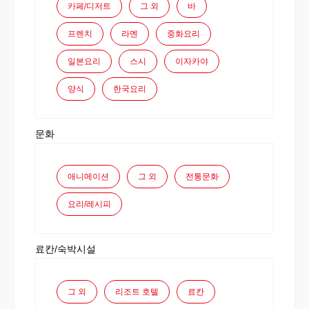
카페/디저트
그 외
바
프렌치
라멘
중화요리
일본요리
스시
이자카야
양식
한국요리
문화
애니메이션
그 외
전통문화
요리/레시피
료칸/숙박시설
그 외
리조트 호텔
료칸