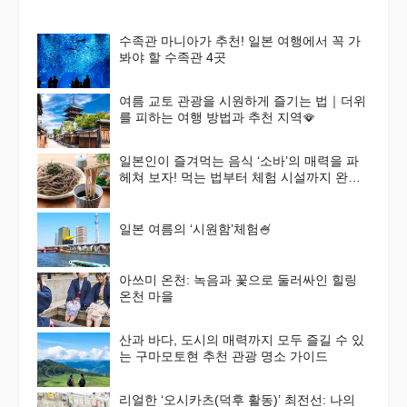
수족관 마니아가 추천! 일본 여행에서 꼭 가
봐야 할 수족관 4곳
여름 교토 관광을 시원하게 즐기는 법｜더위
를 피하는 여행 방법과 추천 지역🪭
일본인이 즐겨먹는 음식 ‘소바’의 매력을 파
헤쳐 보자! 먹는 법부터 체험 시설까지 완벽
가이드
일본 여름의 ‘시원함’체험🍧
아쓰미 온천: 녹음과 꽃으로 둘러싸인 힐링
온천 마을
산과 바다, 도시의 매력까지 모두 즐길 수 있
는 구마모토현 추천 관광 명소 가이드
리얼한 ‘오시카츠(덕후 활동)’ 최전선: 나의