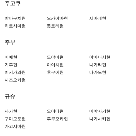
주고쿠
야마구치현
오카야마현
시마네현
히로시마현
돗토리현
주부
미에현
도야마현
야마나시현
기후현
아이치현
니가타현
이시가와현
후쿠이현
나가노현
시즈오카현
규슈
사가현
오이타현
미야자키현
구마모토현
후쿠오카현
나가사키현
가고시마현