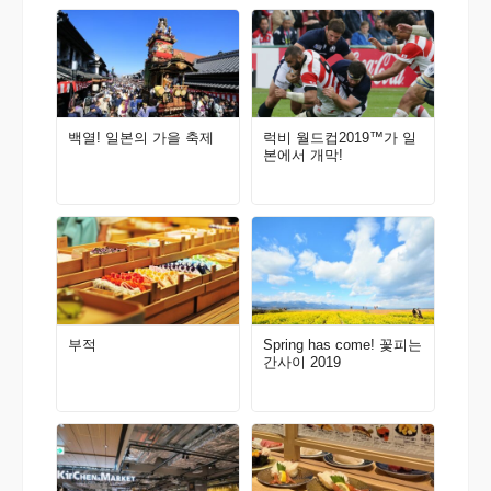
백열! 일본의 가을 축제
럭비 월드컵2019™가 일
본에서 개막!
부적
Spring has come! 꽃피는
간사이 2019