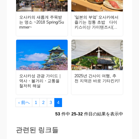
오사카의 새롭게 주목받
'일본의 부엌' 오사카에서
는 명소 ~2018 Spring/Su
즐기는 정통 초밥 다이
mmer~
키스이산 가이텐즈시(회
전초밥)
오사카성 관광 가이드｜
2025년 간사이 여행, 추
역사・볼거리・교통을
천 지역은 바로 기타킨키!
철저히 해설
‹ 前へ
1
2
3
4
53
件中
25-32
件目の結果を表示中
관련된 링크들