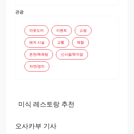
관광
아웃도어
이벤트
쇼핑
레저 시설
교통
체험
온천/목욕탕
신사절/뮤지엄
자연/경치
미식 레스토랑 추천
오사카부 기사