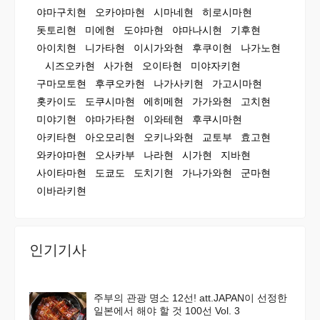
야마구치현
오카야마현
시마네현
히로시마현
돗토리현
미에현
도야마현
야마나시현
기후현
아이치현
니가타현
이시가와현
후쿠이현
나가노현
시즈오카현
사가현
오이타현
미야자키현
구마모토현
후쿠오카현
나가사키현
가고시마현
홋카이도
도쿠시마현
에히메현
가가와현
고치현
미야기현
야마가타현
이와테현
후쿠시마현
아키타현
아오모리현
오키나와현
교토부
효고현
와카야마현
오사카부
나라현
시가현
지바현
사이타마현
도쿄도
도치기현
가나가와현
군마현
이바라키현
인기기사
주부의 관광 명소 12선! att.JAPAN이 선정한
일본에서 해야 할 것 100선 Vol. 3